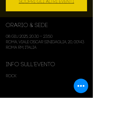
Scopri gli altri eventi
Orario & Sede
08 giu 2025, 20:30 – 23:50
Roma, Viale Oscar Sinigaglia, 20, 00143
Roma RM, Italia
Info sull'evento
Rock
Condividi questo evento