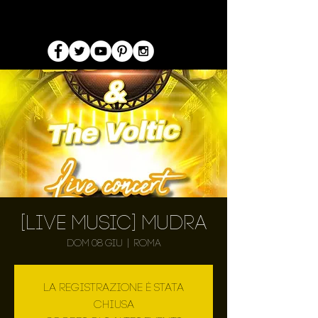
[Live Music] Mudra
dom 08 giu
  |  
Roma
La registrazione è stata
chiusa