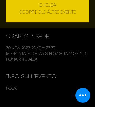
chiusa
Scopri gli altri eventi
Orario & Sede
30 nov 2025, 20:30 – 23:50
Roma, Viale Oscar Sinigaglia, 20, 00143
Roma RM, Italia
Info sull'evento
Rock
Condividi questo evento