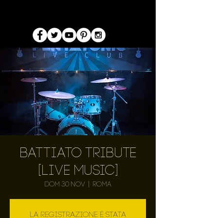
Battiato Tribute
[LIVE MUSIC]
dom 30 nov
  |  
Roma
La registrazione è stata