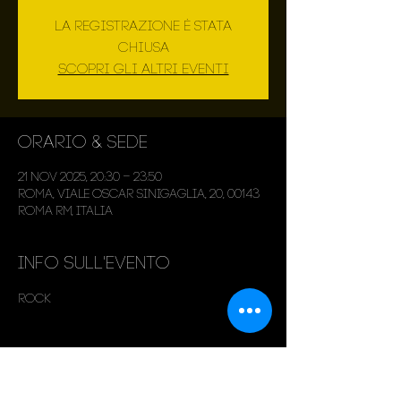
La registrazione è stata
chiusa
Scopri gli altri eventi
Orario & Sede
21 nov 2025, 20:30 – 23:50
Roma, Viale Oscar Sinigaglia, 20, 00143
Roma RM, Italia
Info sull'evento
Rock
Condividi questo evento