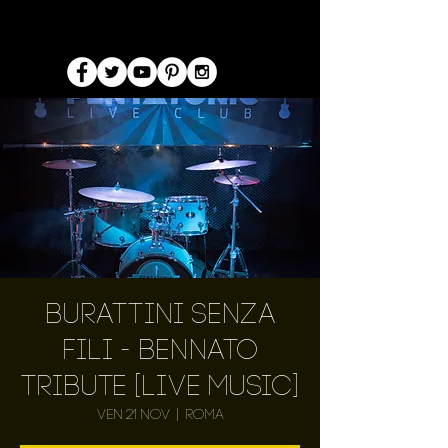
Burattini Senza
Fili - Bennato
Tribute [LIVE MUSIC]
ven 21 nov
  |  
Roma