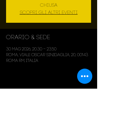
chiusa
Scopri gli altri eventi
Orario & Sede
30 mag 2026, 20:30 – 23:50
Roma, Viale Oscar Sinigaglia, 20, 00143
Roma RM, Italia
Condividi questo evento