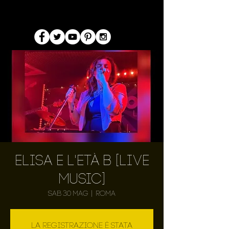
Elisa e L'Età β [LIVE
MUSIC]
sab 30 mag
  |  
Roma
La registrazione è stata