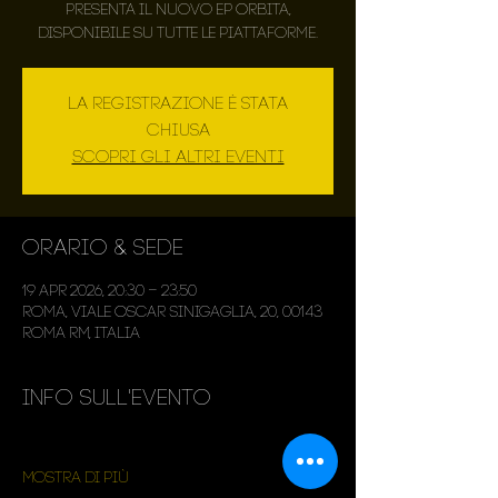
Presenta il nuovo ep ORBITA,
disponibile su tutte le piattaforme.
La registrazione è stata
chiusa
Scopri gli altri eventi
Orario & Sede
19 apr 2026, 20:30 – 23:50
Roma, Viale Oscar Sinigaglia, 20, 00143
Roma RM, Italia
Info sull'evento
Mostra di più