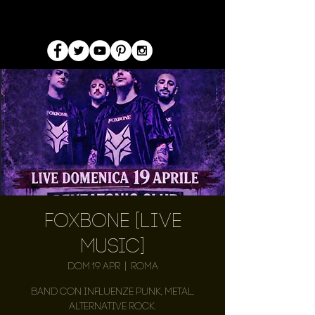
Foxbone [LIVE
MUSIC]
dom 19 apr
  |  
Roma
Band con influenze punk, metal,
alternative rock.