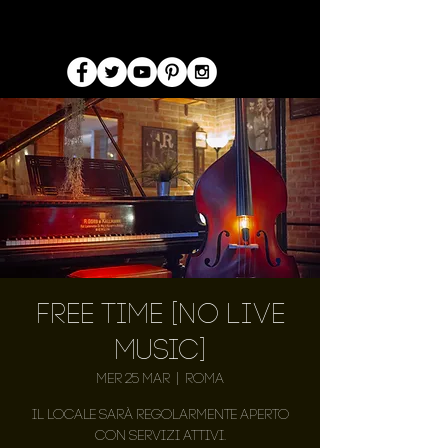
Free Time [NO LIVE
MUSIC]
mer 25 mar
  |  
Roma
Il locale sarà regolarmente aperto
con servizi attivi.