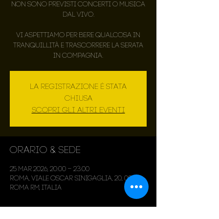
Non sono previsti concerti o musica
dal vivo.
Vi aspettiamo per bere qualcosa in
tranquillità e trascorrere la serata
in compagnia.
La registrazione è stata
chiusa
Scopri gli altri eventi
Orario & Sede
25 mar 2026, 20:00 – 23:00
Roma, Viale Oscar Sinigaglia, 20, 00143
Roma RM, Italia