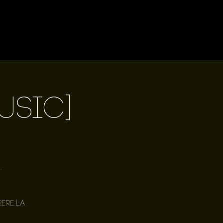
USIC]
.
ere la