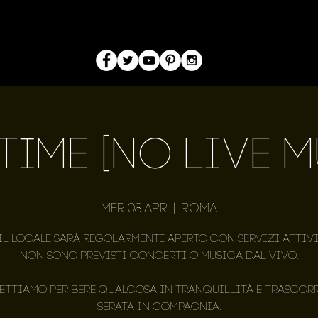
 Time [NO LIVE M
mer 08 apr
  |  
Roma
Il locale sarà regolarmente aperto con servizi attivi
Non sono previsti concerti o musica dal vivo.
pettiamo per bere qualcosa in tranquillità e trascorr
serata in compagnia.