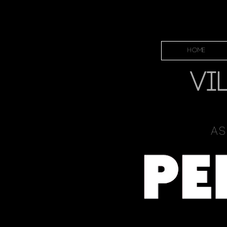
HOME
VI
As