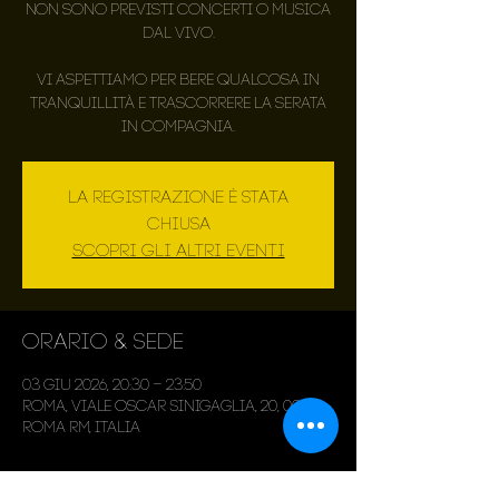
Non sono previsti concerti o musica
dal vivo.
Vi aspettiamo per bere qualcosa in
tranquillità e trascorrere la serata
in compagnia.
La registrazione è stata
chiusa
Scopri gli altri eventi
Orario & Sede
03 giu 2026, 20:30 – 23:50
Roma, Viale Oscar Sinigaglia, 20, 00143
Roma RM, Italia