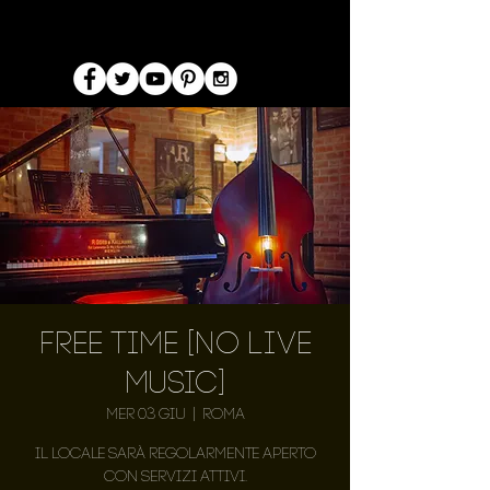
Free Time [NO LIVE
MUSIC]
mer 03 giu
  |  
Roma
Il locale sarà regolarmente aperto
con servizi attivi.