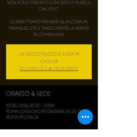
Non sono previsti concerti o musica
dal vivo.
Vi aspettiamo per bere qualcosa in
tranquillità e trascorrere la serata
in compagnia.
La registrazione è stata
chiusa
Scopri gli altri eventi
Orario & Sede
10 giu 2026, 20:30 – 23:50
Roma, Viale Oscar Sinigaglia, 20, 00143
Roma RM, Italia