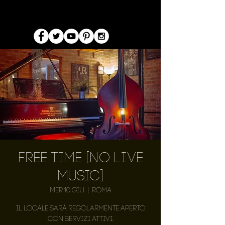
Free Time [NO LIVE
MUSIC]
mer 10 giu
  |  
Roma
Il locale sarà regolarmente aperto
con servizi attivi.