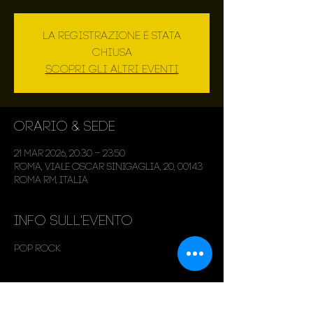
La registrazione è stata
chiusa
Scopri gli altri eventi
Orario & Sede
21 mar 2026, 20:30 – 23:50
Roma, Viale Oscar Sinigaglia, 20, 00143
Roma RM, Italia
Info sull'evento
Pop Rock