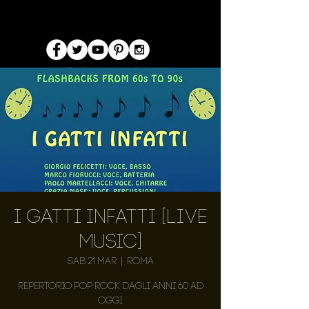
I Gatti Infatti [LIVE
MUSIC]
sab 21 mar
  |  
Roma
Repertorio pop rock dagli anni 60 ad
oggi