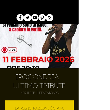
Ipocondria -
ultimo tribute
mer 11 feb
  |  
Pentatonic
La registrazione è stata