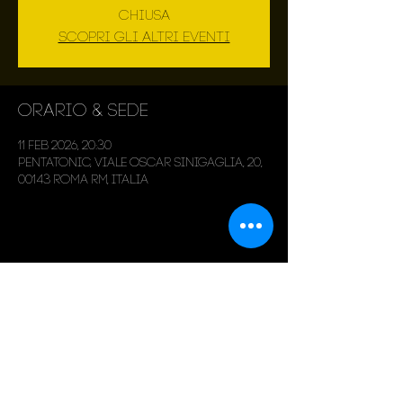
chiusa
Scopri gli altri eventi
Orario & Sede
11 feb 2026, 20:30
Pentatonic, Viale Oscar Sinigaglia, 20,
00143 Roma RM, Italia
Condividi questo evento