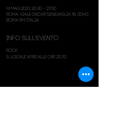
14 mag 2023, 20:30 – 23:50
Roma, Viale Oscar Sinigaglia, 18, 00143
Roma RM, Italia
Info sull'evento
Rock
Il locale apre alle ore 20:30
Condividi questo evento