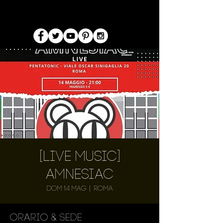
[Live Music]
Amnesiac
dom 14 mag
  |  
Roma
Orario & Sede