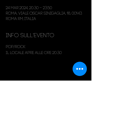
24 mar 2024, 20:30 – 23:50
Roma, Viale Oscar Sinigaglia, 18, 00143
Roma RM, Italia
Info sull'evento
Pop/Rock
Il locale apre alle ore 20:30
Condividi questo evento