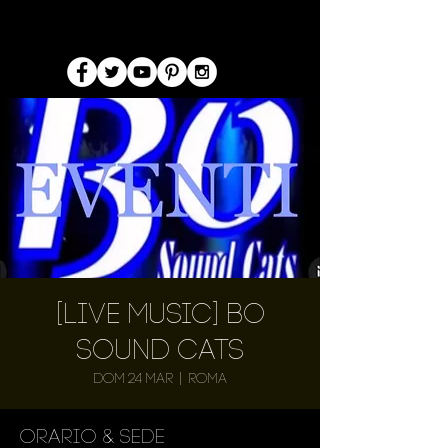
[Live Music] Bo
Sound Cats
dom 24 mar
  |  
Roma
Orario & Sede