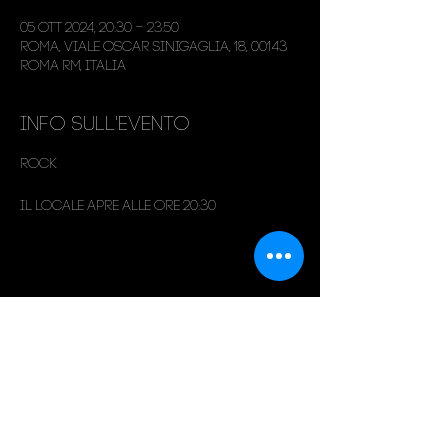
05 ott 2024, 20:30 – 23:50
Roma, Viale Oscar Sinigaglia, 18, 00143
Roma RM, Italia
Info sull'evento
Rock
Il locale apre alle ore 20:30
Condividi questo evento