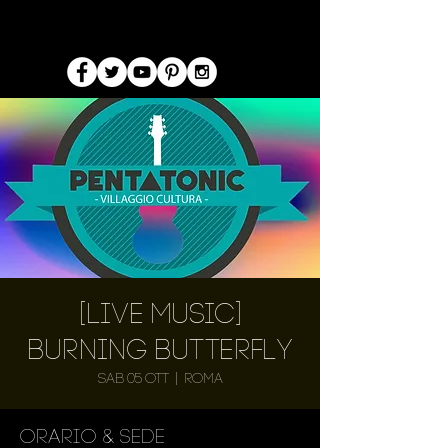
[Live Music]
Burning Butterfly
sab 05 ott
  |  
Roma
Orario & Sede