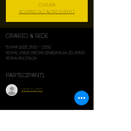
chiusa
Scopri gli altri eventi
Orario & Sede
15 mar 2025, 21:00 – 23:50
Roma, Viale Oscar Sinigaglia, 20, 00143
Roma RM, Italia
Partecipanti
Vedi tutto
Condividi questo evento