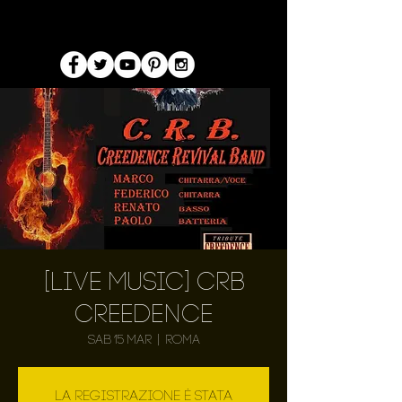
[Live Music] CRB
Creedence
sab 15 mar
  |  
Roma
La registrazione è stata