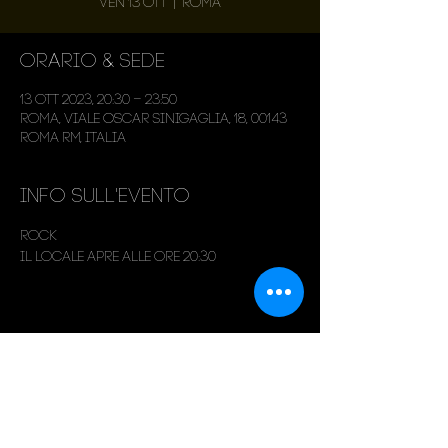
ven 13 ott
  |  
Roma
Orario & Sede
13 ott 2023, 20:30 – 23:50
Roma, Viale Oscar Sinigaglia, 18, 00143
Roma RM, Italia
Info sull'evento
Rock
Il locale apre alle ore 20:30
Condividi questo evento