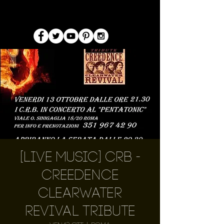
[Live Music] CRB -
Creedence
Clearwater
Revival Tribute