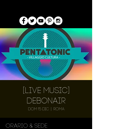
[Live Music]
Debonair
dom 15 dic
  |  
Roma
Orario & Sede