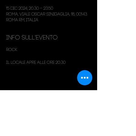
15 dic 2024, 20:30 – 23:50
Roma, Viale Oscar Sinigaglia, 18, 00143
Roma RM, Italia
Info sull'evento
Rock
Il locale apre alle ore 20:30
Condividi questo evento