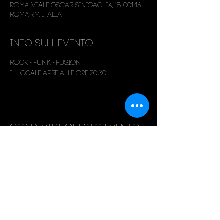
Roma, Viale Oscar Sinigaglia, 18, 00143
Roma RM, Italia
Info sull'evento
Rock - Funk - Fusion
Il locale apre alle ore 20:30
Condividi questo evento
Live Club
351 967 42 90