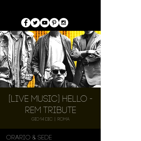
[Live Music] Hello -
REM Tribute
gio 14 dic
  |  
Roma
Orario & Sede