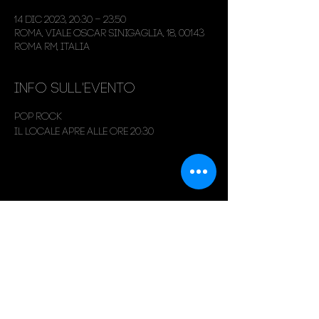
14 dic 2023, 20:30 – 23:50
Roma, Viale Oscar Sinigaglia, 18, 00143
Roma RM, Italia
Info sull'evento
Pop Rock
Il locale apre alle ore 20:30
Condividi questo evento