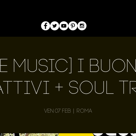
ve Music] I Buoni
ttivi + Soul T
ven 07 feb
  |  
Roma