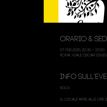
Orario & Sed
07 feb 2025, 20:30 – 23:50
Roma, Viale Oscar Siniga
Info sull'ev
Rock
Il locale apre alle ore 2