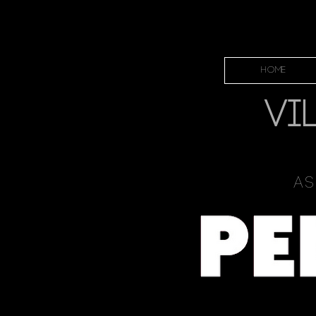
HOME
VI
As