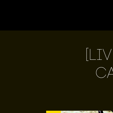
[Li
Ca