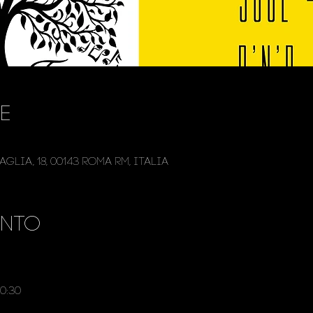
e
glia, 18, 00143 Roma RM, Italia
ento
0:30