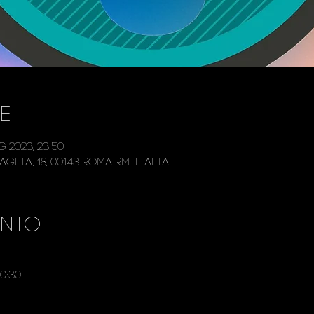
e
g 2023, 23:50
glia, 18, 00143 Roma RM, Italia
ento
0:30