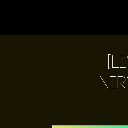
[L
Nir