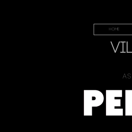
HOME
VI
As