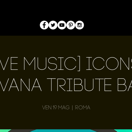
ive Music] Icon
vana Tribute 
ven 19 mag
  |  
Roma