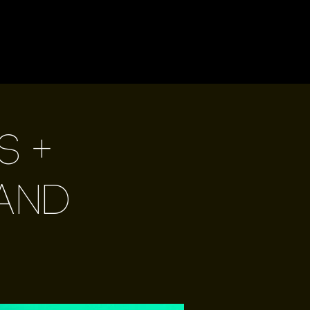
s +
Band