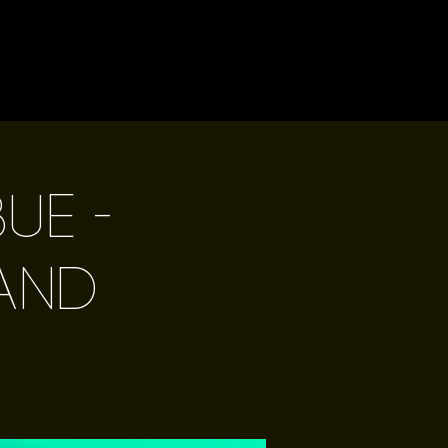
ue -
Band