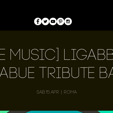
ve Music] Ligabb
abue Tribute 
sab 15 apr
  |  
Roma