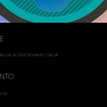
e
glia, 18, 00143 Roma RM, Italia
ento
0:30