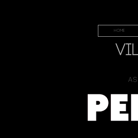
HOME
VI
As