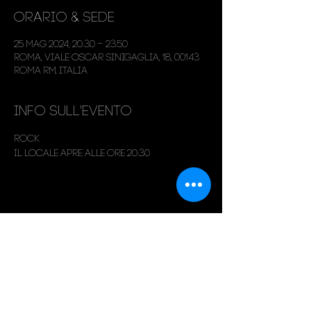
Orario & Sede
25 mag 2024, 20:30 – 23:50
Roma, Viale Oscar Sinigaglia, 18, 00143
Roma RM, Italia
Info sull'evento
Rock
Il locale apre alle ore 20:30
Condividi questo evento