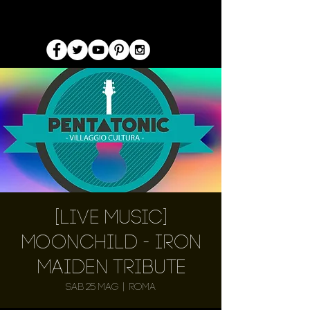
[Live Music]
Moonchild - Iron
Maiden Tribute
sab 25 mag
  |  
Roma