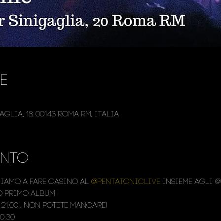
e
glia, 18, 00143 Roma RM, Italia
ento
iamo a fare casino al 
@pentatoniclive
 insieme agli @
o primo album!
 21:00… non potete mancare!
0:30