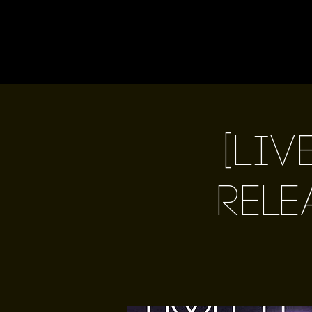
[Liv
Rele