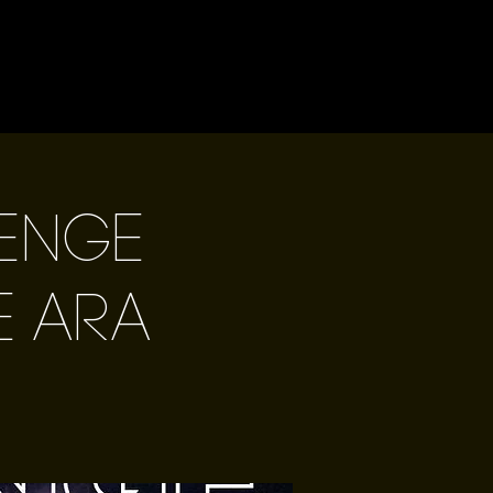
venge
e Ara