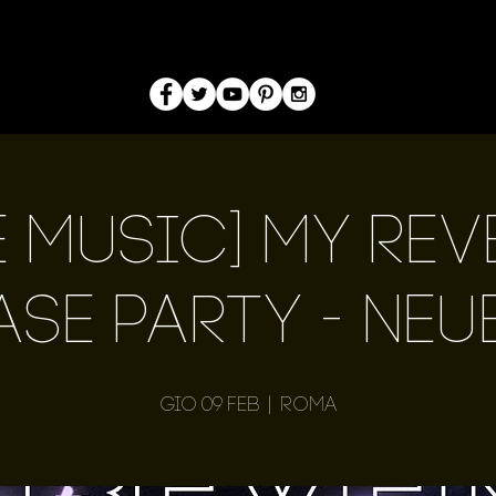
e Music] My Re
ase Party - Neu
gio 09 feb
  |  
Roma