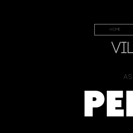
HOME
VI
As