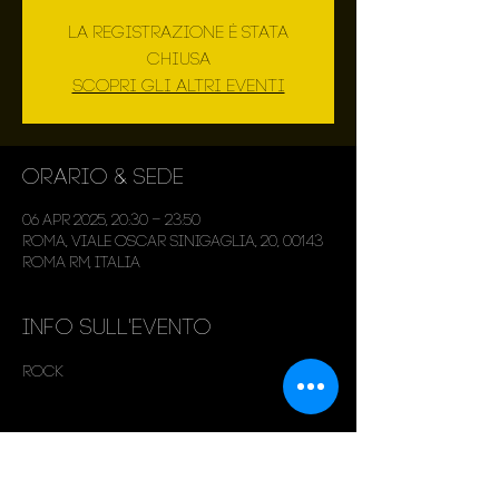
La registrazione è stata
chiusa
Scopri gli altri eventi
Orario & Sede
06 apr 2025, 20:30 – 23:50
Roma, Viale Oscar Sinigaglia, 20, 00143
Roma RM, Italia
Info sull'evento
Rock
Condividi questo evento