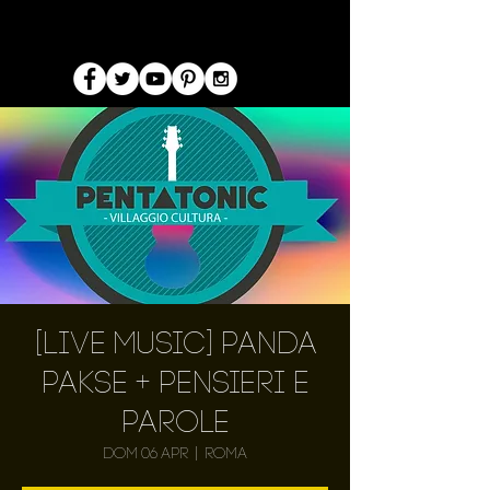
[Live Music] Panda
Pakse + Pensieri e
Parole
dom 06 apr
  |  
Roma