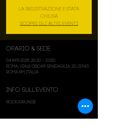
La registrazione è stata
chiusa
Scopri gli altri eventi
Orario & Sede
04 apr 2025, 20:30 – 23:50
Roma, Viale Oscar Sinigaglia, 20, 00143
Roma RM, Italia
Info sull'evento
Rock/Grunge
Condividi questo evento