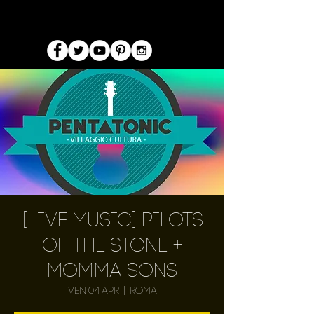
[Live Music] Pilots
of the stone +
momma sons
ven 04 apr
  |  
Roma