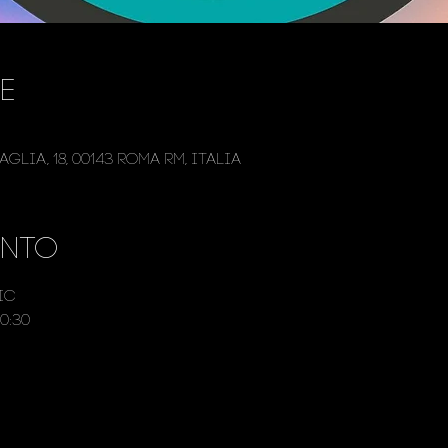
e
glia, 18, 00143 Roma RM, Italia
ento
ic
0:30