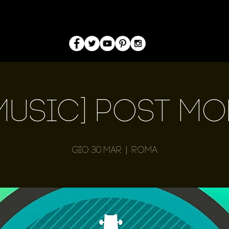
 Music] Post M
gio 30 mar
  |  
Roma