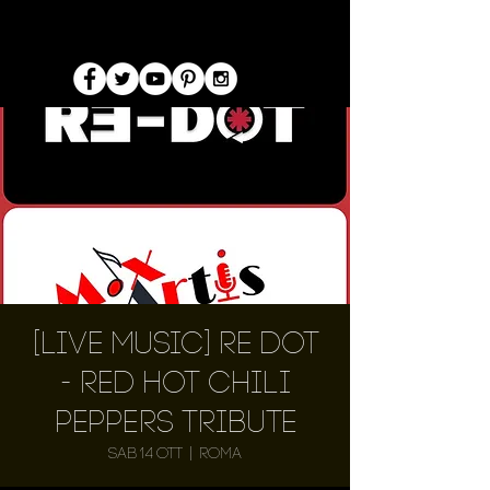
[Live Music] Re Dot
- Red Hot Chili
Peppers Tribute
sab 14 ott
  |  
Roma