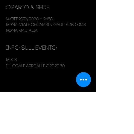
Orario & Sede
14 ott 2023, 20:30 – 23:50
Roma, Viale Oscar Sinigaglia, 18, 00143
Roma RM, Italia
Info sull'evento
Rock
Il locale apre alle ore 20:30
Condividi questo evento