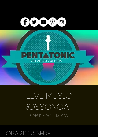
[Live Music]
Rossonoah
sab 11 mag
  |  
Roma
Orario & Sede