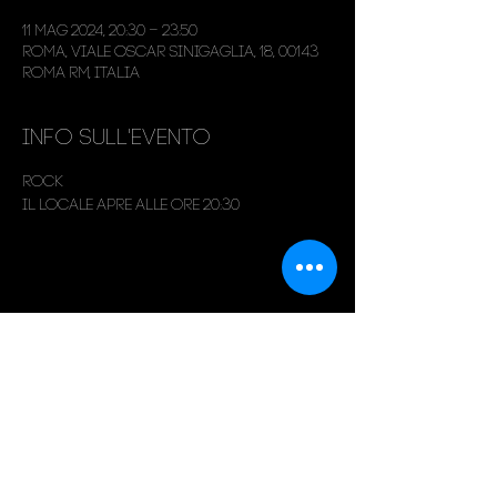
11 mag 2024, 20:30 – 23:50
Roma, Viale Oscar Sinigaglia, 18, 00143
Roma RM, Italia
Info sull'evento
Rock
Il locale apre alle ore 20:30
Condividi questo evento