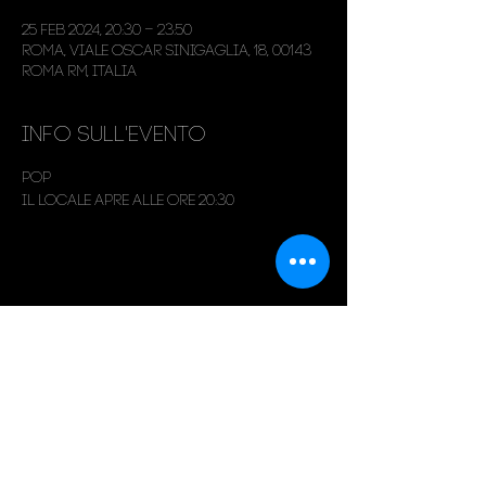
25 feb 2024, 20:30 – 23:50
Roma, Viale Oscar Sinigaglia, 18, 00143
Roma RM, Italia
Info sull'evento
Pop
Il locale apre alle ore 20:30
Condividi questo evento