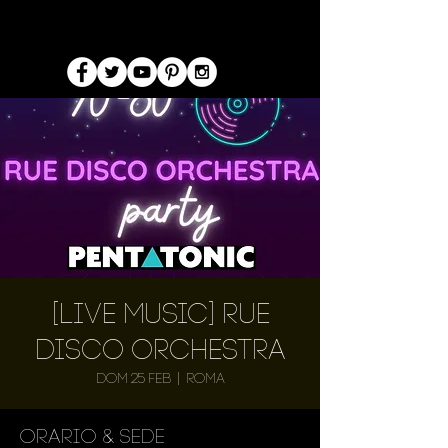
[Live Music] Rue
Disco Orchestra
dom 25 feb
  |  
Roma
Orario & Sede