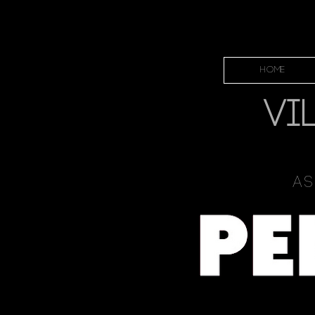
HOME
VI
As