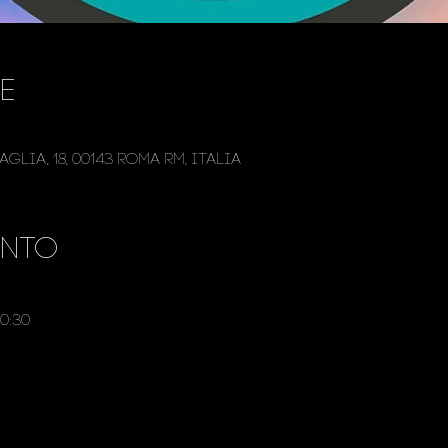
e
glia, 18, 00143 Roma RM, Italia
ento
0:30