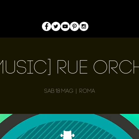
 Music] Rue Orc
sab 18 mag
  |  
Roma