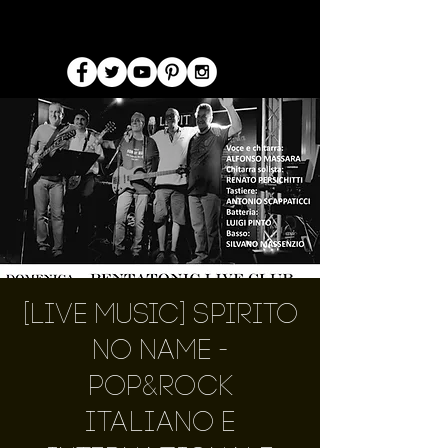
[Live Music] Spirito
No Name -
Pop&Rock
Italiano e