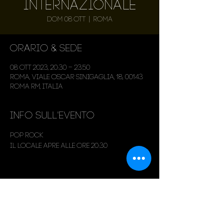
internazionale
dom 08 ott
  |  
Roma
Orario & Sede
08 ott 2023, 20:30 – 23:50
Roma, Viale Oscar Sinigaglia, 18, 00143
Roma RM, Italia
Info sull'evento
Pop Rock
Il locale apre alle ore 20:30
Condividi questo evento