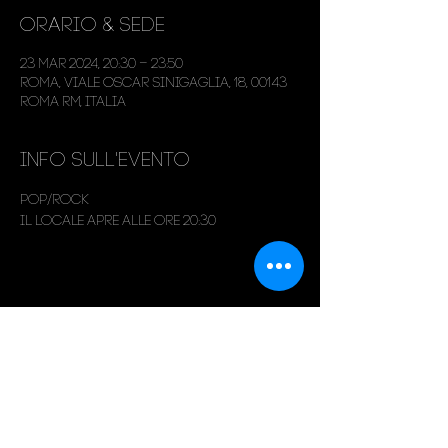
Orario & Sede
23 mar 2024, 20:30 – 23:50
Roma, Viale Oscar Sinigaglia, 18, 00143
Roma RM, Italia
Info sull'evento
Pop/Rock
Il locale apre alle ore 20:30
Condividi questo evento