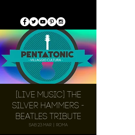
[Live Music] The
Silver Hammers -
Beatles Tribute
sab 23 mar
  |  
Roma