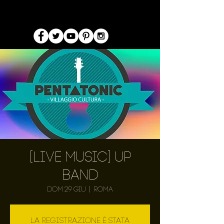
[Live Music] Up
Band
dom 29 giu
  |  
Roma
La registrazione è stata