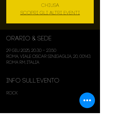
chiusa
Scopri gli altri eventi
Orario & Sede
29 giu 2025, 20:30 – 23:50
Roma, Viale Oscar Sinigaglia, 20, 00143
Roma RM, Italia
Info sull'evento
Rock
Condividi questo evento