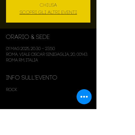
chiusa
Scopri gli altri eventi
Orario & Sede
01 mag 2025, 20:30 – 23:50
Roma, Viale Oscar Sinigaglia, 20, 00143
Roma RM, Italia
Info sull'evento
Rock
Condividi questo evento