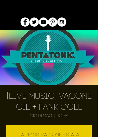
[Live Music] Vacone
Oil + Fank Coll
gio 01 mag
  |  
Roma
La registrazione è stata