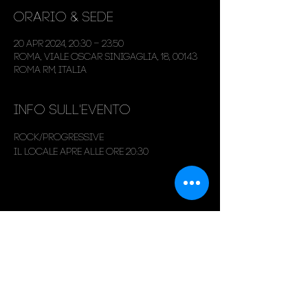
Orario & Sede
20 apr 2024, 20:30 – 23:50
Roma, Viale Oscar Sinigaglia, 18, 00143
Roma RM, Italia
Info sull'evento
Rock/Progressive
Il locale apre alle ore 20:30
Condividi questo evento