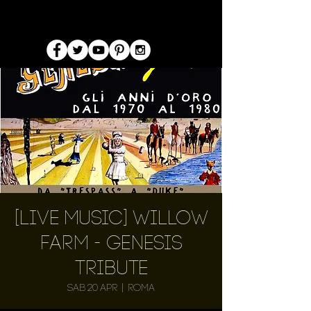
[Live Music] Willow
Farm - Genesis
Tribute
sab 20 apr
  |  
Roma