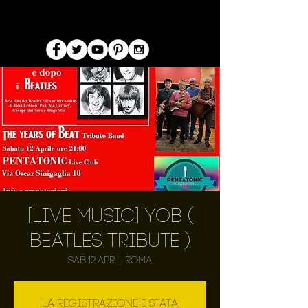
[Live Music] YOB (
Beatles Tribute )
sab 12 apr
  |  
Roma
La registrazione è stata