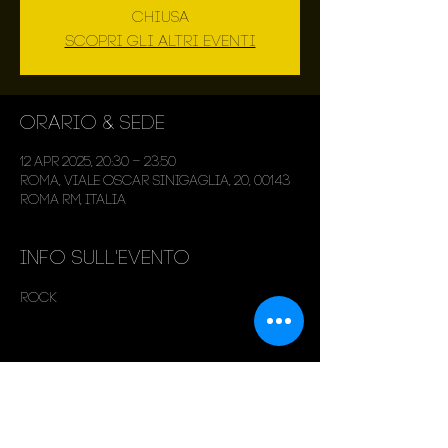
chiusa
Scopri gli altri eventi
Orario & Sede
12 apr 2025, 20:30 – 23:50
Roma, Viale Oscar Sinigaglia, 20, 00143
Roma RM, Italia
Info sull'evento
Rock
Condividi questo evento