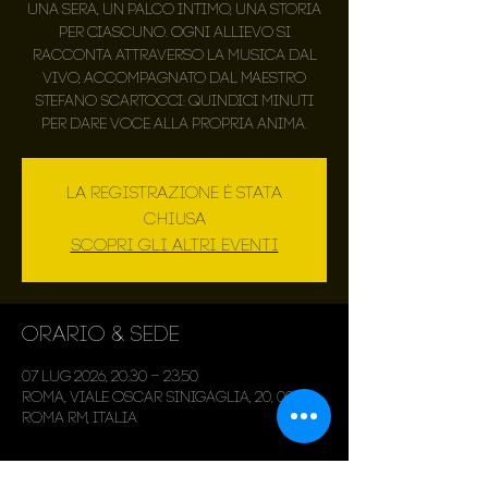
Una sera, un palco intimo, una storia
per ciascuno. Ogni allievo si
racconta attraverso la musica dal
vivo, accompagnato dal Maestro
Stefano Scartocci: quindici minuti
per dare voce alla propria anima.
La registrazione è stata
chiusa
Scopri gli altri eventi
Orario & Sede
07 lug 2026, 20:30 – 23:50
Roma, Viale Oscar Sinigaglia, 20, 00143
Roma RM, Italia