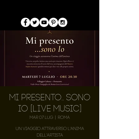
Mi presento.. sono
Io [LIVE MUSIC]
mar 07 lug
  |  
Roma
Un viaggio attraverso l'anima
dell'artista