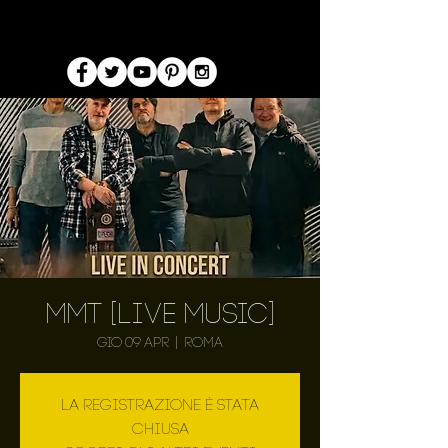
MMT [LIVE MUSIC]
gio 09 apr
  |  
Roma
La registrazione è stata
chiusa