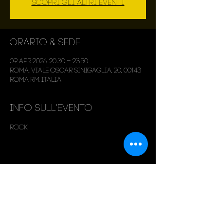
Scopri gli altri eventi
Orario & Sede
09 apr 2026, 20:30 – 23:50
Roma, Viale Oscar Sinigaglia, 20, 00143
Roma RM, Italia
Info sull'evento
Rock
Condividi questo evento