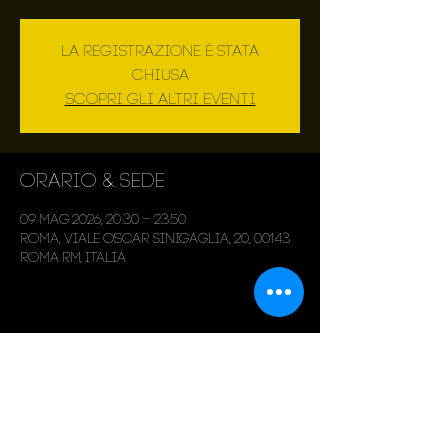
La registrazione è stata
chiusa
Scopri gli altri eventi
Orario & Sede
09 mag 2026, 20:30 – 23:50
Roma, Viale Oscar Sinigaglia, 20, 00143
Roma RM, Italia
Condividi questo evento