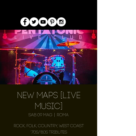
New Maps [LIVE
MUSIC]
sab 09 mag
  |  
Roma
Rock, Folk, Country, West Coast
'70s/'80s Tributes