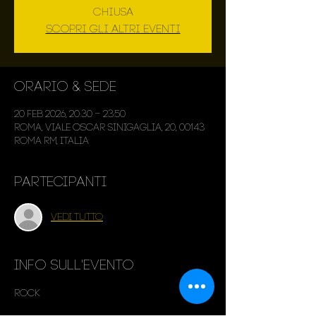
chiusa
Scopri gli altri eventi
Orario & Sede
20 feb 2026, 20:30 – 23:50
Roma, Viale Oscar Sinigaglia, 20, 00143
Roma RM, Italia
Partecipanti
Vedi tutto
Info sull'evento
Rock