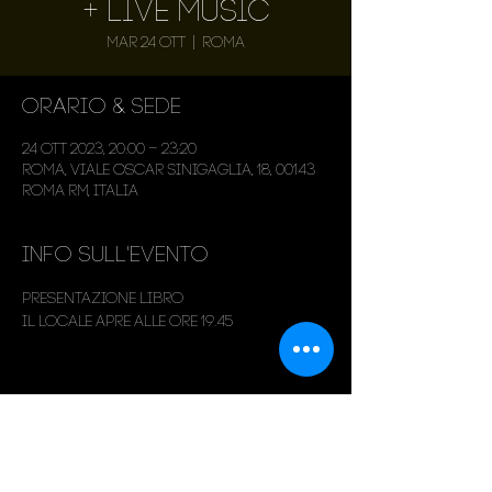
+ Live Music
mar 24 ott
  |  
Roma
Orario & Sede
24 ott 2023, 20:00 – 23:20
Roma, Viale Oscar Sinigaglia, 18, 00143
Roma RM, Italia
Info sull'evento
Presentazione Libro
Il locale apre alle ore 19.45
Condividi questo evento