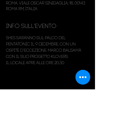
Roma, Viale Oscar Sinigaglia, 18, 00143
Roma RM, Italia
Info sull'evento
SHES saranno sul palco del 
Pentatonic il 9 dicembre, con un 
ospite d'eccezione: Marco Balsamà 
con il suo progetto Klovers
Il locale apre alle ore 20:30
Condividi questo evento