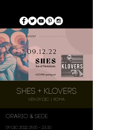
Shes + Klovers
ven 09 dic
  |  
Roma
Orario & Sede
09 dic 2022, 21:00 – 23:30