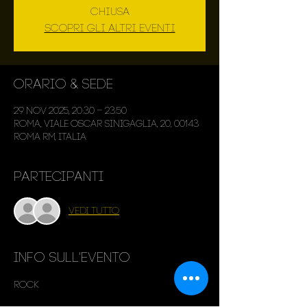
chiusa
Scopri gli altri eventi
Orario & Sede
29 nov 2025, 20:30 – 23:50
Roma, Viale Oscar Sinigaglia, 20, 00143
Roma RM, Italia
Partecipanti
Vedi tutto
Info sull'evento
Rock