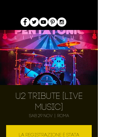
U2 Tribute [LIVE
MUSIC]
sab 29 nov
  |  
Roma
La registrazione è stata