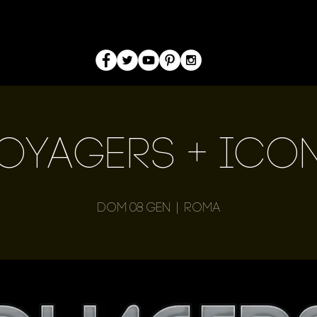
oyagers + Ico
dom 08 gen
  |  
Roma