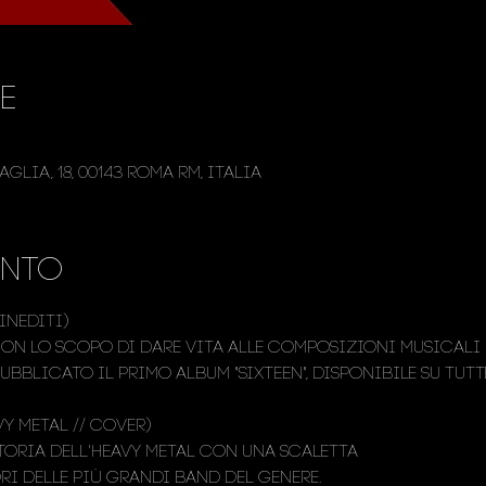
e
glia, 18, 00143 Roma RM, Italia
ento
Inediti)

con lo scopo di dare vita alle composizioni musicali d
pubblicato il primo album "SIXTEEN", disponibile su tutt
y Metal // Cover)

toria dell'Heavy Metal con una scaletta

ri delle più grandi band del genere.