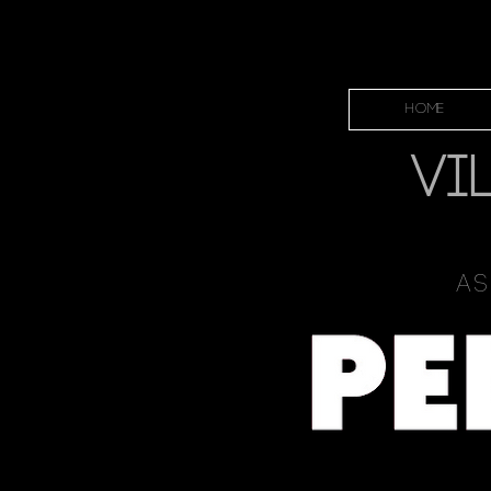
HOME
VI
As