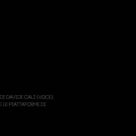
i Davide Calì (Voce).

e le piattaforme di 