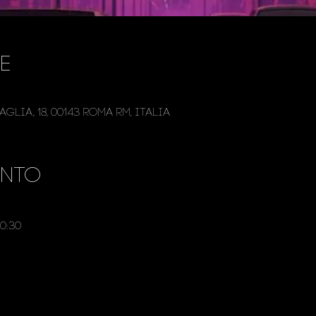
e
glia, 18, 00143 Roma RM, Italia
ento
0:30