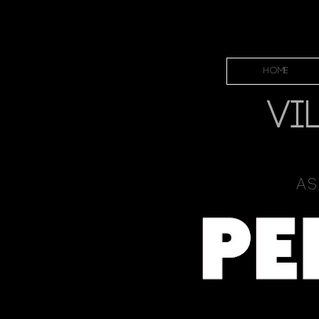
HOME
VI
As